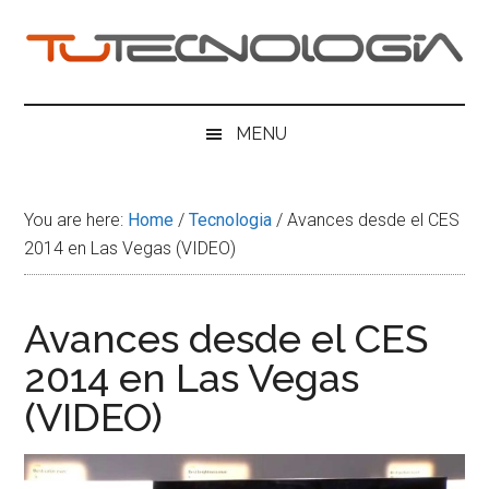
Skip
Skip
Skip
Skip
to
to
to
to
main
secondary
primary
footer
Tu
content
menu
sidebar
Tecnologia
MENU
You are here:
Home
/
Tecnologia
/
Avances desde el CES
2014 en Las Vegas (VIDEO)
Avances desde el CES
2014 en Las Vegas
(VIDEO)