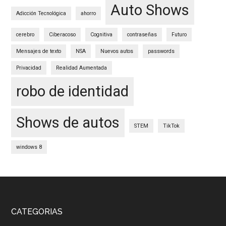
Auto Shows
Adicción Tecnológica
ahorro
cerebro
Ciberacoso
Cognitiva
contraseñas
Futuro
Mensajes de texto
NSA
Nuevos autos
passwords
Privacidad
Realidad Aumentada
robo de identidad
Shows de autos
STEM
TikTok
windows 8
Footer
CATEGORIAS