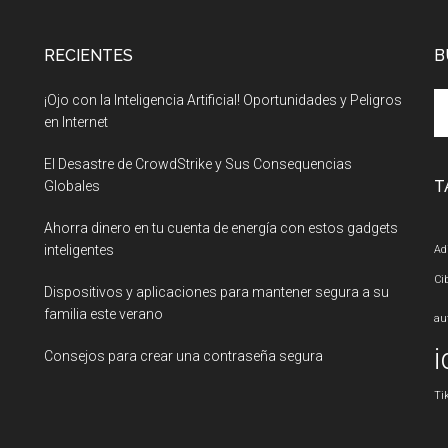
RECIENTES
B
Se
¡Ojo con la Inteligencia Artificial! Oportunidades y Peligros
th
en Internet
si
El Desastre de CrowdStrike y Sus Consequencias
...
T
Globales
Ahorra dinero en tu cuenta de energía con estos gadgets
inteligentes
Ad
Ci
Dispositivos y aplicaciones para mantener segura a su
familia este verano
au
i
Consejos para crear una contraseña segura
Ti