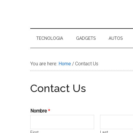
Skip
Skip
Skip
Skip
to
to
to
to
main
secondary
primary
footer
Tu
content
menu
sidebar
Tecnol
TECNOLOGIA
GADGETS
AUTOS
You are here:
Home
/
Contact Us
Contact Us
Nombre
*
First
Last