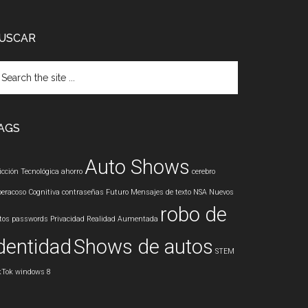
USCAR
arch
e
te
AGS
Auto Shows
icción Tecnológica
ahorro
cerebro
beracoso
Cognitiva
contraseñas
Futuro
Mensajes de texto
NSA
Nuevos
robo de
tos
passwords
Privacidad
Realidad Aumentada
dentidad
Shows de autos
STEM
kTok
windows 8