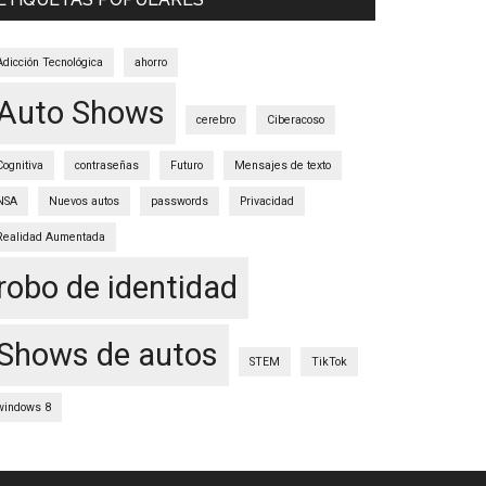
Adicción Tecnológica
ahorro
Auto Shows
cerebro
Ciberacoso
Cognitiva
contraseñas
Futuro
Mensajes de texto
NSA
Nuevos autos
passwords
Privacidad
Realidad Aumentada
robo de identidad
Shows de autos
STEM
TikTok
windows 8