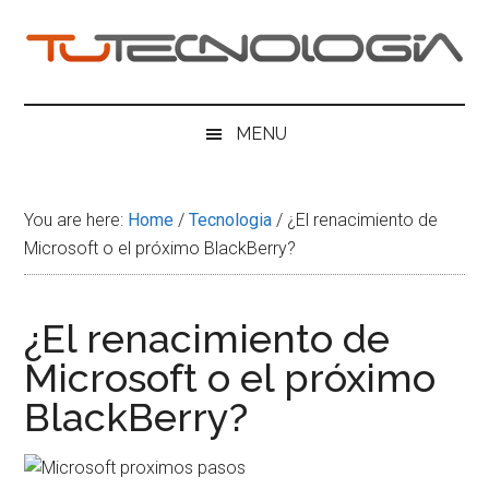
Skip
Skip
Skip
Skip
to
to
to
to
main
secondary
primary
footer
Tu
content
menu
sidebar
Tecnologia
MENU
You are here:
Home
/
Tecnologia
/
¿El renacimiento de
Microsoft o el próximo BlackBerry?
¿El renacimiento de
Microsoft o el próximo
BlackBerry?