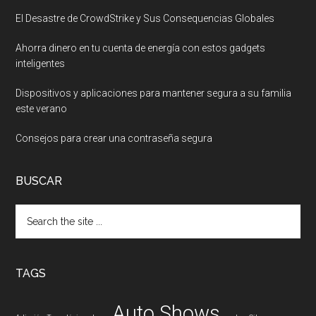
El Desastre de CrowdStrike y Sus Consequencias Globales
Ahorra dinero en tu cuenta de energía con estos gadgets
inteligentes
Dispositivos y aplicaciones para mantener segura a su familia
este verano
Consejos para crear una contraseña segura
BUSCAR
Search
the
site
...
TAGS
Auto Shows