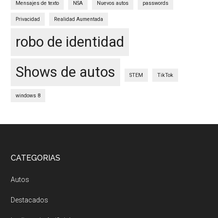
Mensajes de texto
NSA
Nuevos autos
passwords
Privacidad
Realidad Aumentada
robo de identidad
Shows de autos
STEM
TikTok
windows 8
Footer
CATEGORIAS
Autos
Destacados