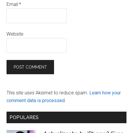
Email
*
Website
This site uses Akismet to reduce spam.
Learn how your
comment data is processed.
Primary
POPULARES
Sidebar