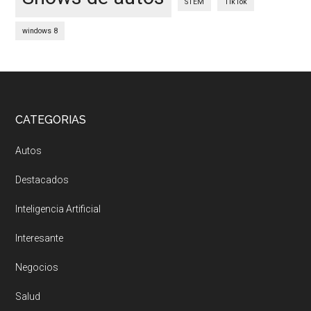
STEM
TikTok
windows 8
Footer
CATEGORIAS
Autos
Destacados
Inteligencia Artificial
Interesante
Negocios
Salud