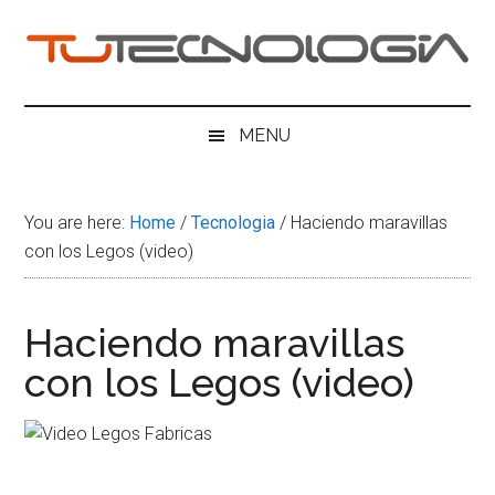
Skip
Skip
Skip
Skip
to
to
to
to
main
secondary
primary
footer
Tu
content
menu
sidebar
Tecnologia
MENU
You are here:
Home
/
Tecnologia
/
Haciendo maravillas
con los Legos (video)
Haciendo maravillas
con los Legos (video)