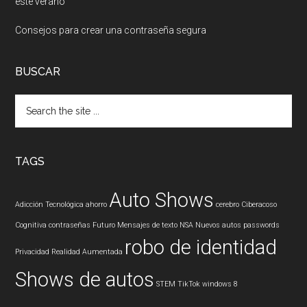
este verano
Consejos para crear una contraseña segura
BUSCAR
Search
the
site
...
TAGS
Auto Shows
Adicción Tecnológica
ahorro
cerebro
Ciberacoso
Cognitiva
contraseñas
Futuro
Mensajes de texto
NSA
Nuevos autos
passwords
robo de identidad
Privacidad
Realidad Aumentada
Shows de autos
STEM
TikTok
windows 8