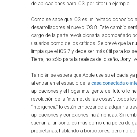
de aplicaciones para iOS, por citar un ejemplo.
Como se sabe que iOS es un invitado conocido a 
desarrolladores el nuevo iOS 8. Este cambio será
cargo de la parte revolucionaria, acompañado por
usuarios como de los críticos. Se prevé que la 
limpia que el iOS 7 y debe ser más útil para los
Tierra, no sólo para la realeza del diseño, Jony Iv
También se espera que Apple use su eficacia y
al entrar en el espacio de la
casa conectada o int
aplicaciones y el hogar inteligente del futuro l
revolución de la “internet de las cosas”, todos l
“inteligencia” lo están empezando a adquirir a t
aplicaciones y conexiones inalámbricas. Sin emba
suenan al unísono, es más como una pelea de gato
propietarias, hablando a borbotones, pero no co