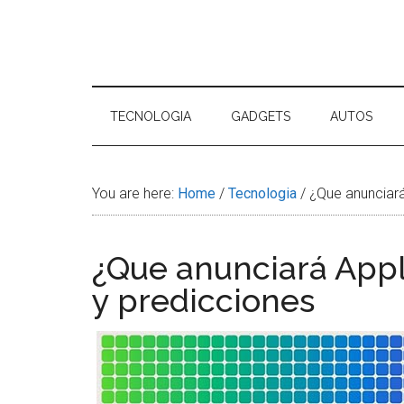
Skip
Skip
Skip
Skip
to
to
to
to
main
secondary
primary
footer
Tu
content
menu
sidebar
Tecnol
TECNOLOGIA
GADGETS
AUTOS
You are here:
Home
/
Tecnologia
/
¿Que anunciar
¿Que anunciará Ap
y predicciones