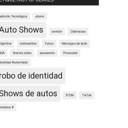
Adicción Tecnológica
ahorro
Auto Shows
cerebro
Ciberacoso
Cognitiva
contraseñas
Futuro
Mensajes de texto
NSA
Nuevos autos
passwords
Privacidad
Realidad Aumentada
robo de identidad
Shows de autos
STEM
TikTok
windows 8