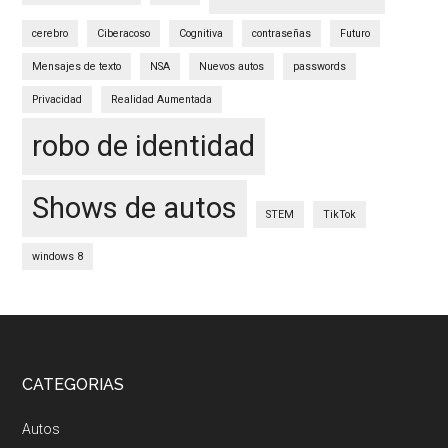
cerebro
Ciberacoso
Cognitiva
contraseñas
Futuro
Mensajes de texto
NSA
Nuevos autos
passwords
Privacidad
Realidad Aumentada
robo de identidad
Shows de autos
STEM
TikTok
windows 8
Footer
CATEGORIAS
Autos