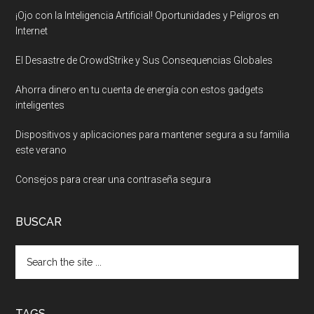
¡Ojo con la Inteligencia Artificial! Oportunidades y Peligros en
Internet
El Desastre de CrowdStrike y Sus Consequencias Globales
Ahorra dinero en tu cuenta de energía con estos gadgets
inteligentes
Dispositivos y aplicaciones para mantener segura a su familia
este verano
Consejos para crear una contraseña segura
BUSCAR
Search
the
site
...
TAGS