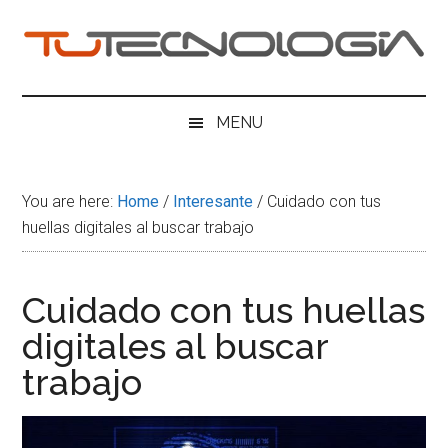
Skip
Skip
Skip
Skip
to
to
to
to
main
secondary
primary
footer
Tu
content
menu
sidebar
Tecnologia
MENU
You are here:
Home
/
Interesante
/
Cuidado con tus
huellas digitales al buscar trabajo
Cuidado con tus huellas
digitales al buscar
trabajo