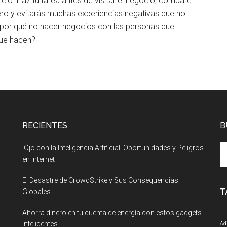
io. Haz tu tarea antes de visitar el negocio, compare
nero y evitarás muchas experiencias negativas que no
 ¿por qué no hacer negocios con las personas que
que hacen?
RECIENTES
B
Se
¡Ojo con la Inteligencia Artificial! Oportunidades y Peligros
th
en Internet
si
El Desastre de CrowdStrike y Sus Consequencias
...
T
Globales
Ahorra dinero en tu cuenta de energía con estos gadgets
inteligentes
Ad