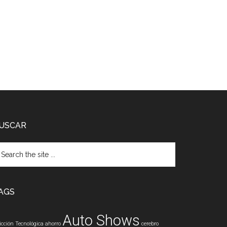
USCAR
arch
e
te
AGS
Auto Shows
icción Tecnológica
ahorro
cerebro