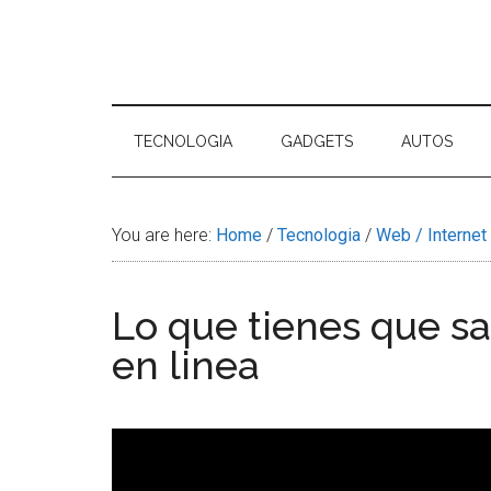
Skip
Skip
Skip
Skip
to
to
to
to
main
secondary
primary
footer
Tu
content
menu
sidebar
Tecnol
TECNOLOGIA
GADGETS
AUTOS
You are here:
Home
/
Tecnologia
/
Web / Internet
Lo que tienes que sa
en linea