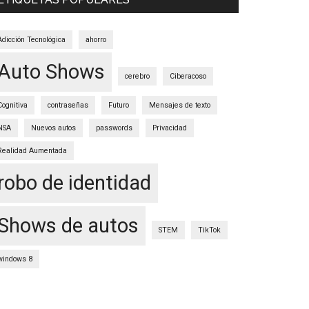
Adicción Tecnológica
ahorro
Auto Shows
cerebro
Ciberacoso
Cognitiva
contraseñas
Futuro
Mensajes de texto
NSA
Nuevos autos
passwords
Privacidad
Realidad Aumentada
robo de identidad
Shows de autos
STEM
TikTok
windows 8