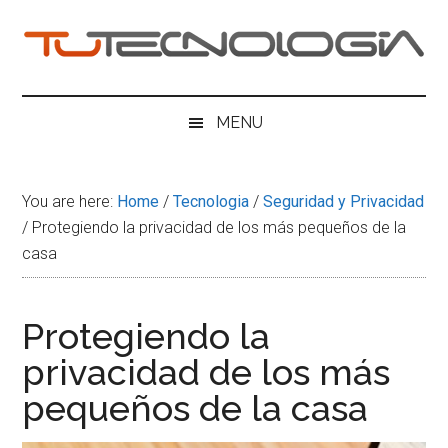
Skip
Skip
Skip
Skip
to
to
to
to
main
secondary
primary
footer
Tu
content
menu
sidebar
Tecnologia
MENU
You are here:
Home
/
Tecnologia
/
Seguridad y Privacidad
/
Protegiendo la privacidad de los más pequeños de la
casa
Protegiendo la
privacidad de los más
pequeños de la casa