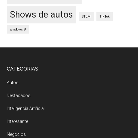
Shows de autos
STEM
TikTok
windows 8
Footer
CATEGORIAS
Autos
Destacados
Inteligencia Artificial
Interesante
Negocios