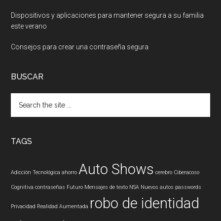
Dispositivos y aplicaciones para mantener segura a su familia
este verano
Consejos para crear una contraseña segura
BUSCAR
Search
the
site
...
TAGS
Auto Shows
Adicción Tecnológica
ahorro
cerebro
Ciberacoso
Cognitiva
contraseñas
Futuro
Mensajes de texto
NSA
Nuevos autos
passwords
robo de identidad
Privacidad
Realidad Aumentada