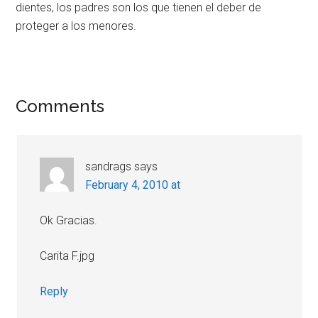
dientes, los padres son los que tienen el deber de
proteger a los menores.
Reader
Comments
Interactions
sandrags
says
February 4, 2010 at
Ok Gracias.
Carita F.jpg
Reply