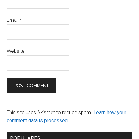
Email
*
Website
This site uses Akismet to reduce spam.
Learn how your
comment data is processed.
Primary
POPULARES