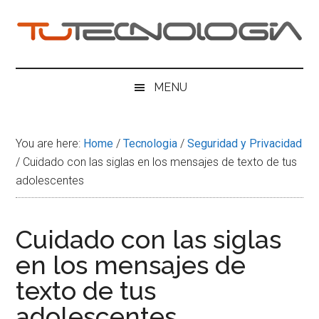
Skip
Skip
Skip
Skip
to
to
to
to
main
secondary
primary
footer
Tu
content
menu
sidebar
Tecnologia
MENU
You are here:
Home
/
Tecnologia
/
Seguridad y Privacidad
/
Cuidado con las siglas en los mensajes de texto de tus
adolescentes
Cuidado con las siglas
en los mensajes de
texto de tus
adolescentes