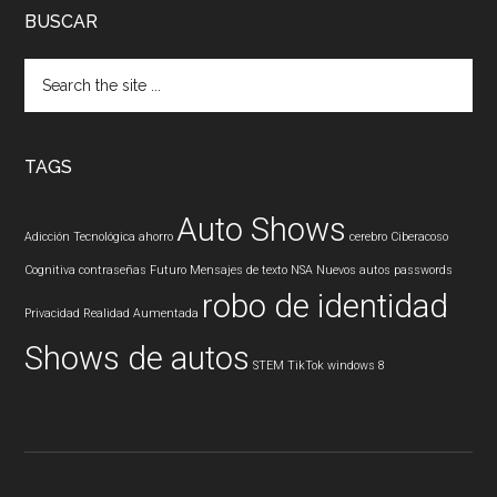
BUSCAR
Search
the
site
...
TAGS
Auto Shows
Adicción Tecnológica
ahorro
cerebro
Ciberacoso
Cognitiva
contraseñas
Futuro
Mensajes de texto
NSA
Nuevos autos
passwords
robo de identidad
Privacidad
Realidad Aumentada
Shows de autos
STEM
TikTok
windows 8