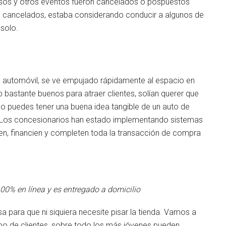
rsos y otros eventos fueron cancelados o pospuestos
ran cancelados, estaba considerando conducir a algunos de
 solo.
automóvil, se ve empujado rápidamente al espacio en
b bastante buenos para atraer clientes, solían querer que
 no puedes tener una buena idea tangible de un auto de
. Los concesionarios han estado implementando sistemas
ren, financien y completen toda la transacción de compra
0% en línea y es entregado a domicilio
a para que ni siquiera necesite pisar la tienda. Vamos a
upo de clientes, sobre todo los más jóvenes pueden