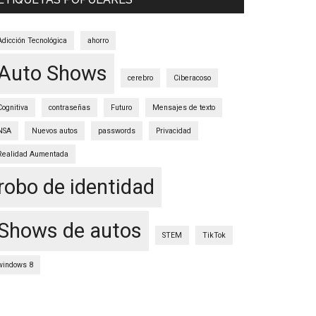
Adicción Tecnológica
ahorro
Auto Shows
cerebro
Ciberacoso
Cognitiva
contraseñas
Futuro
Mensajes de texto
NSA
Nuevos autos
passwords
Privacidad
Realidad Aumentada
robo de identidad
Shows de autos
STEM
TikTok
windows 8