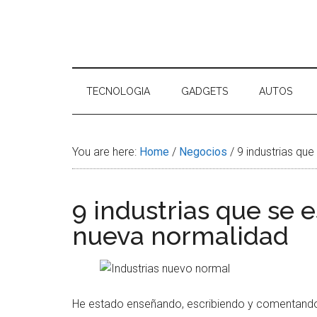
Skip
Skip
Skip
Skip
to
to
to
to
main
secondary
primary
footer
Tu
content
menu
sidebar
Tecnol
TECNOLOGIA
GADGETS
AUTOS
You are here:
Home
/
Negocios
/
9 industrias que
9 industrias que se 
nueva normalidad
He estado enseñando, escribiendo y comentando